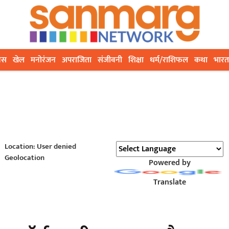
ेस
खेल
मनोरंजन
अपराजिता
संजीवनी
शिक्षा
धर्म/राशिफल
कथा
भारत
Location: User denied
Geolocation
Powered by
Translate