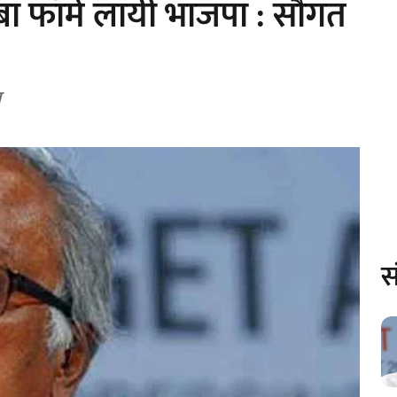
ंबा फॉर्म लायी भाजपा : सौगत
प
स