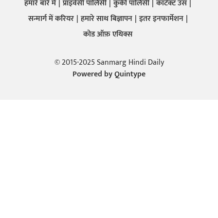
हमारे बारे में
प्राइवेसी पालिसी
कुकी पालिसी
कांटेक्ट उस
सन्मार्ग में करियर
हमारे साथ बिज्ञापन
इतर इनफार्मेशन
कोड ऑफ़ एथिक्स
© 2015-2025 Sanmarg Hindi Daily
Powered by
Quintype