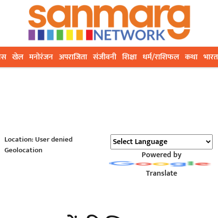
ेस
खेल
मनोरंजन
अपराजिता
संजीवनी
शिक्षा
धर्म/राशिफल
कथा
भारत
Location: User denied
Geolocation
Powered by
Translate