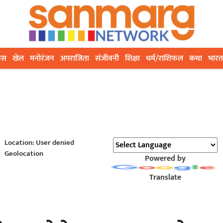
ेस
खेल
मनोरंजन
अपराजिता
संजीवनी
शिक्षा
धर्म/राशिफल
कथा
भारत
Location: User denied
Geolocation
Powered by
Translate