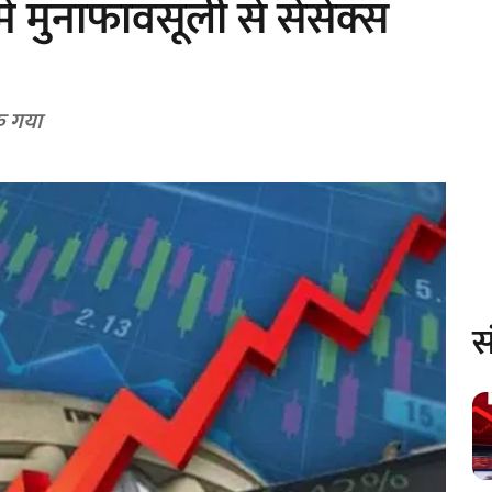
में मुनाफावसूली से सेंसेक्स
क गया
स