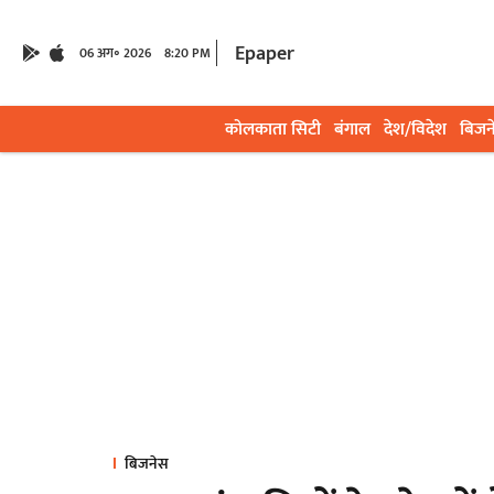
Epaper
06 अग॰ 2026
8:20 PM
कोलकाता सिटी
बंगाल
देश/विदेश
बिजन
बिजनेस