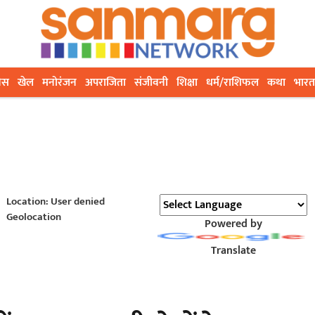
ेस
खेल
मनोरंजन
अपराजिता
संजीवनी
शिक्षा
धर्म/राशिफल
कथा
भारत
Location: User denied
Geolocation
Powered by
Translate