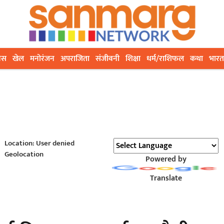
ेस
खेल
मनोरंजन
अपराजिता
संजीवनी
शिक्षा
धर्म/राशिफल
कथा
भारत
Location: User denied
Geolocation
Powered by
Translate