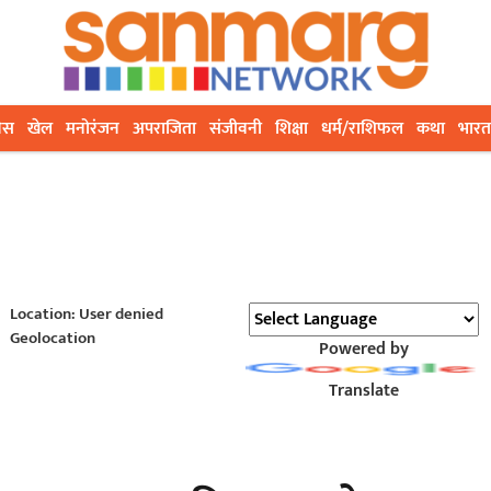
ेस
खेल
मनोरंजन
अपराजिता
संजीवनी
शिक्षा
धर्म/राशिफल
कथा
भारत
Location: User denied
Geolocation
Powered by
Translate