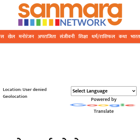
ेस
खेल
मनोरंजन
अपराजिता
संजीवनी
शिक्षा
धर्म/राशिफल
कथा
भारत
Location: User denied
Geolocation
Powered by
Translate