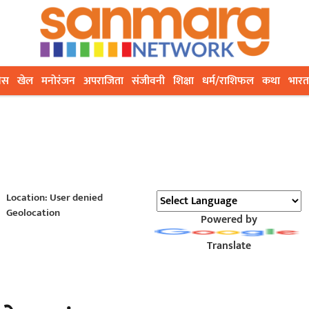
ेस
खेल
मनोरंजन
अपराजिता
संजीवनी
शिक्षा
धर्म/राशिफल
कथा
भारत
Location: User denied
Geolocation
Powered by
Translate