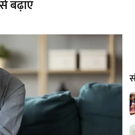
े बढ़ाएं
स