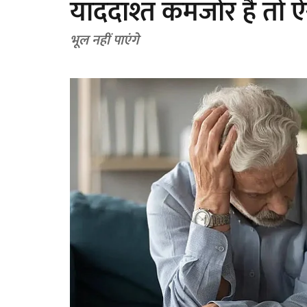
याददाश्त कमजोर है तो ऐस
भूल नहीं पाएंगे