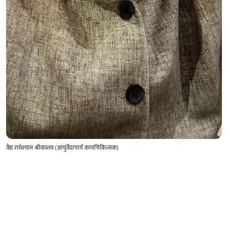
वैद्य राधेश्याम श्रीवास्तव (आयुर्वेदाचार्य कायचिकित्सक)