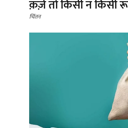
क़र्ज़ तो किसी न किसी रूप 
चिंतन