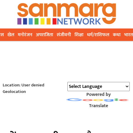
ेस
खेल
मनोरंजन
अपराजिता
संजीवनी
शिक्षा
धर्म/राशिफल
कथा
भारत
Location: User denied
Geolocation
Powered by
Translate