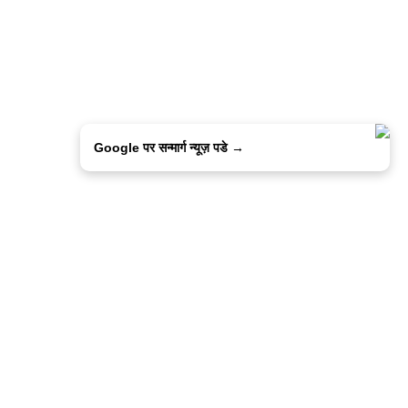
Google पर सन्मार्ग न्यूज़ पडे →
ालिसी
कांटेक्ट उस
सन्मार्ग में करियर
हमारे साथ बिज्ञापन