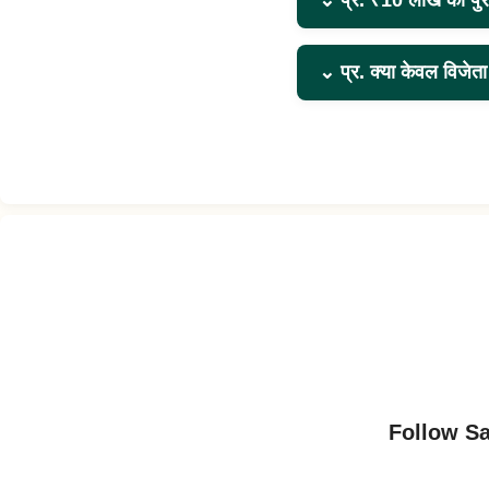
⌄
प्र. ₹10 लाख का पुर
⌄
प्र. क्या केवल विजेत
Follow S