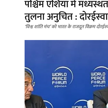
पश्चिम एशिया में मध्यस
तुलना अनुचित : दोरईस्व
‘विश्व शांति मंच’ को भारत के राजदूत विक्रम दोरईस