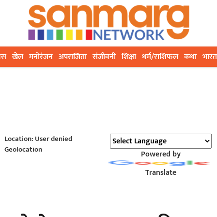
ेस
खेल
मनोरंजन
अपराजिता
संजीवनी
शिक्षा
धर्म/राशिफल
कथा
भारत
Location: User denied
Geolocation
Powered by
Translate