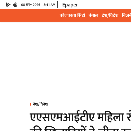
Epaper
08 अग॰ 2026
8:41 AM
कोलकाता सिटी
बंगाल
देश/विदेश
बिजन
देश/विदेश
एएसएमआईटीए महिला रोइं