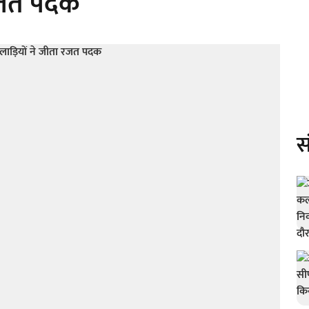
 रजत पदक
स