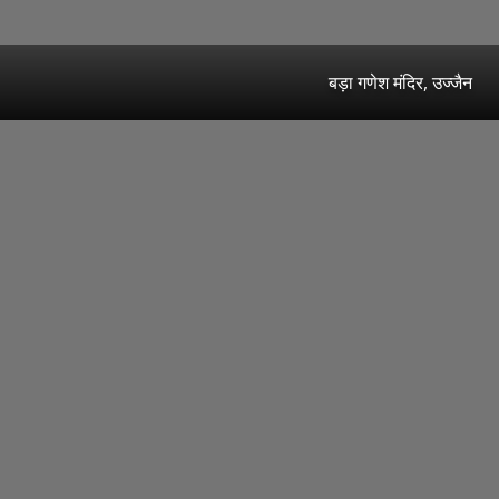
बड़ा गणेश मंदिर, उज्जैन