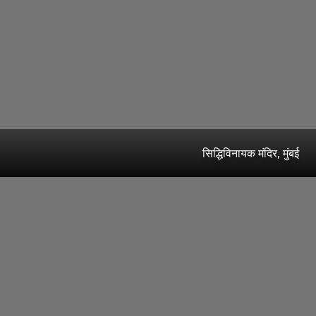
सिद्धिविनायक मंदिर, मुंबई