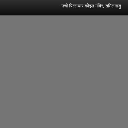
उची पिल्लयार कोइल मंदिर, तमिलनाडु