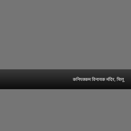
कनिपक्कम विनायक मंदिर, चित्तू