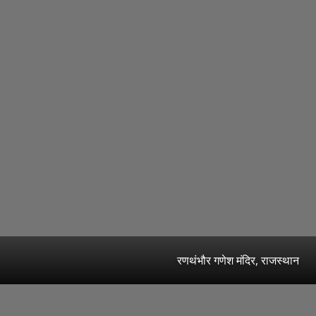
रणथंभौर गणेश मंदिर, राजस्थान