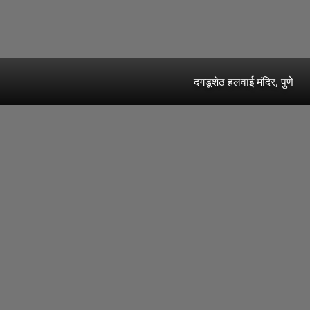
दगडूशेठ हलवाई मंदिर, पुणे