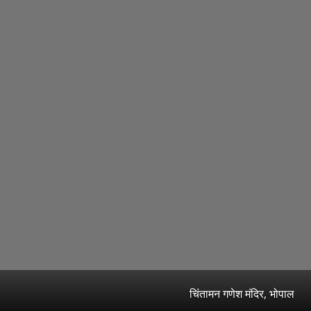
चिंतामन गणेश मंदिर, भोपाल