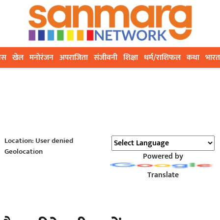
ेस
खेल
मनोरंजन
अपराजिता
संजीवनी
शिक्षा
धर्म/राशिफल
कथा
भारत
Location: User denied
Geolocation
Powered by
Translate