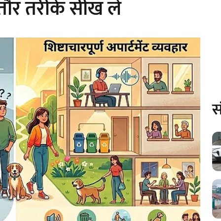
..तौर तरीके सीख लें
स