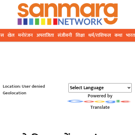
ेस
खेल
मनोरंजन
अपराजिता
संजीवनी
शिक्षा
धर्म/राशिफल
कथा
भारत
Location: User denied
Geolocation
Powered by
Translate