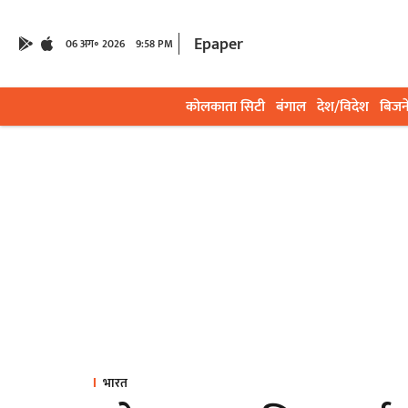
Epaper
06 अग॰ 2026
9:58 PM
कोलकाता सिटी
बंगाल
देश/विदेश
बिजन
भारत