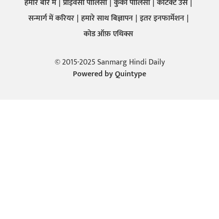
हमारे बारे में
प्राइवेसी पालिसी
कुकी पालिसी
कांटेक्ट उस
सन्मार्ग में करियर
हमारे साथ बिज्ञापन
इतर इनफार्मेशन
कोड ऑफ़ एथिक्स
© 2015-2025 Sanmarg Hindi Daily
Powered by
Quintype