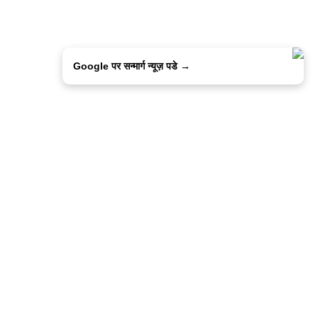
Google पर सन्मार्ग न्यूज़ पडे →
ालिसी
कांटेक्ट उस
सन्मार्ग में करियर
हमारे साथ बिज्ञापन
इतर इनफार्मेशन
कोड ऑफ़ एथिक्स