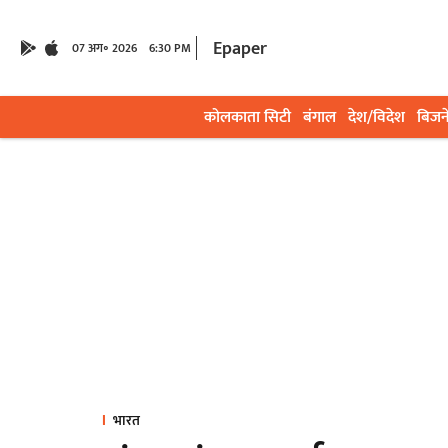
Epaper
07 अग॰ 2026
6:30 PM
कोलकाता सिटी
बंगाल
देश/विदेश
बिजन
भारत