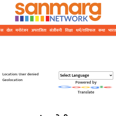
ेस
खेल
मनोरंजन
अपराजिता
संजीवनी
शिक्षा
धर्म/राशिफल
कथा
भारत
Location: User denied
Geolocation
Powered by
Translate