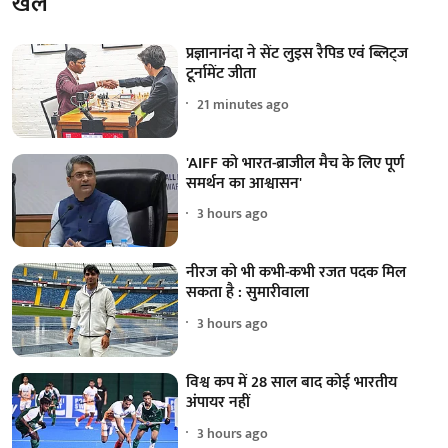
खेल
प्रज्ञानानंदा ने सेंट लुइस रैपिड एवं ब्लिट्ज
टूर्नामेंट जीता
21 minutes ago
'AIFF को भारत-ब्राजील मैच के लिए पूर्ण
समर्थन का आश्वासन'
3 hours ago
नीरज को भी कभी-कभी रजत पदक मिल
सकता है : सुमारीवाला
3 hours ago
विश्व कप में 28 साल बाद कोई भारतीय
अंपायर नहीं
3 hours ago