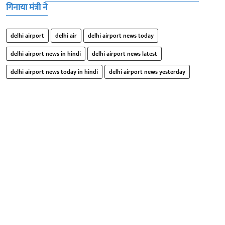
गिनाया मंत्री ने
delhi airport
delhi air
delhi airport news today
delhi airport news in hindi
delhi airport news latest
delhi airport news today in hindi
delhi airport news yesterday