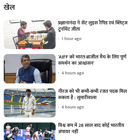
खेल
प्रज्ञानानंदा ने सेंट लुइस रैपिड एवं ब्लिट्ज
टूर्नामेंट जीता
1 hour ago
'AIFF को भारत-ब्राजील मैच के लिए पूर्ण
समर्थन का आश्वासन'
4 hours ago
नीरज को भी कभी-कभी रजत पदक मिल
सकता है : सुमारीवाला
4 hours ago
विश्व कप में 28 साल बाद कोई भारतीय
अंपायर नहीं